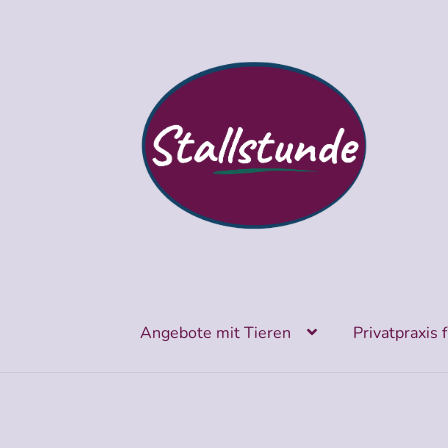
Zur
Zum
Navigation
Inhalt
springen
springen
Angebote mit Tieren
Privatpraxis 