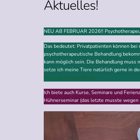
Aktuelles!
NEU AB FEBRUAR 2026!! Psychotherapeutis
Das bedeutet: Privatpatienten können bei 
psychotherapeutische Behandlung bekomm
kann möglich sein. Die Behandlung muss nic
setze ich meine Tiere natürlich gerne in d
www.annika-roeder.de
Ich biete auch Kurse, Seminare und Feriena
Hühnerseminar (das letzte musste wegen 