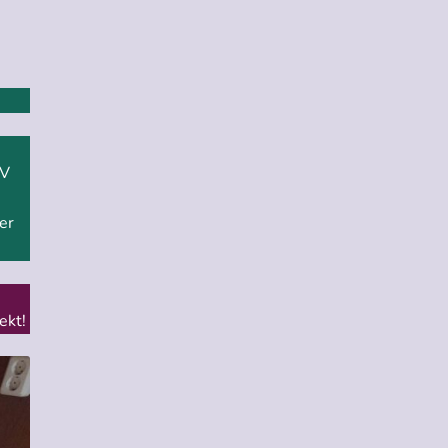
KV
er
ekt!